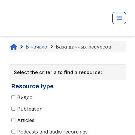
Перейти к основному содержанию
Боко
В начало
База данных ресурсов
Select the criteria to find a resource:
Resource type
Видео
Publication
Articles
Podcasts and audio recordings