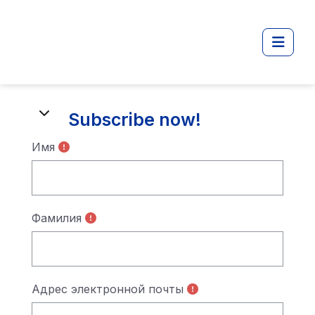
Перейти к основному содержанию
Боко
Subscribe now!
Subscribe now!
SUBSCRIBE NOW!
Имя
Фамилия
Адрес электронной почты