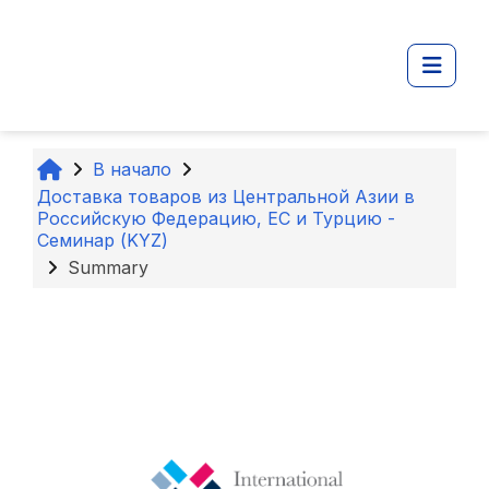
Перейти к основному содержанию
Боко
В начало
Доставка товаров из Центральной Азии в
Российскую Федерацию, ЕС и Турцию -
Семинар (KYZ)
Summary