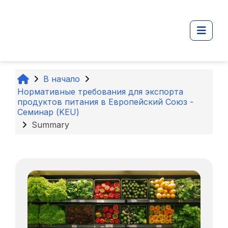
Перейти к основному содержанию
Боко
В начало
Нормативные требования для экспорта
продуктов питания в Европейский Союз -
Семинар (KEU)
Summary