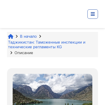
Перейти к основному содержанию
Боко
В начало
Таджикистан: Таможенные инспекции и
технические регламенты KG
Описание