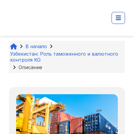
Перейти к основному содержанию
Боко
В начало
Узбекистан: Роль таможенного и валютного
контроля KG
Описание